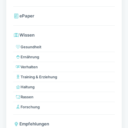
Auslandsurlaub als Hundehalter planen: So
lassen sich böse Überraschungen
vermeiden
Von Halsband bis Spielzeug – So einfach
geht’s
Durchfall beim Hund – Ursachen und
Therapie
Geschwollene Lymphknoten beim Hund