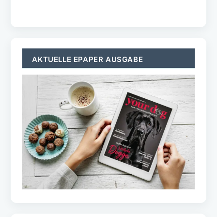
TOPICS
Home
ePaper
Wissen
Gesundheit
Ernährung