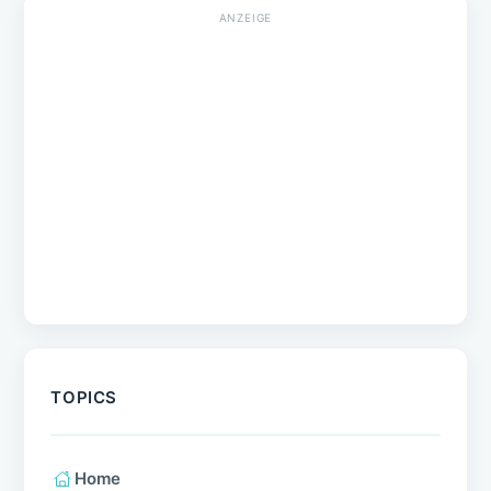
Verhalten
Training & Erziehung
Haltung
Rassen
Forschung
Empfehlungen
NEUESTE BEITRÄGE
5 Ernährungsmythen entlarvt: Was gehört
wirklich in den Napf?