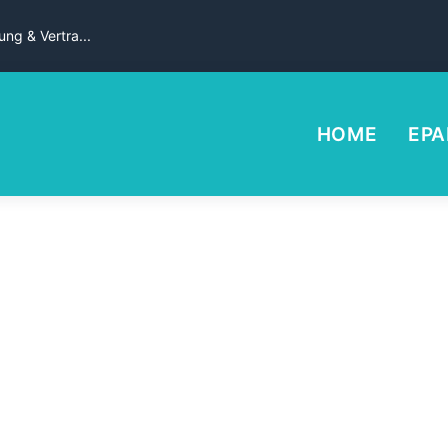
ng & Vertra...
HOME
EPA