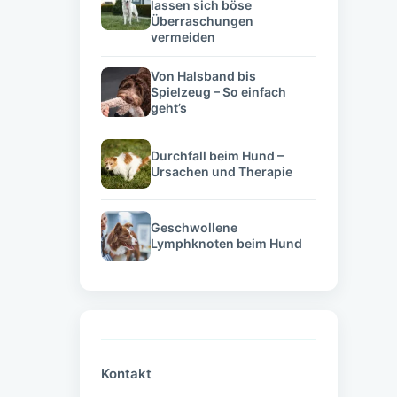
lassen sich böse
Überraschungen
vermeiden
Von Halsband bis
Spielzeug – So einfach
geht’s
Durchfall beim Hund –
Ursachen und Therapie
Geschwollene
Lymphknoten beim Hund
Kontakt