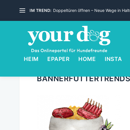
IM TREND:
Doppeltüren öffnen – Neue Wege in Haltu
HEIM
EPAPER
HOME
INSTA
BANNERFUTTERTREND