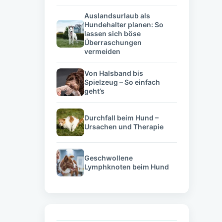
Auslandsurlaub als
Hundehalter planen: So
lassen sich böse
Überraschungen
vermeiden
Von Halsband bis
Spielzeug – So einfach
geht’s
Durchfall beim Hund –
Ursachen und Therapie
Geschwollene
Lymphknoten beim Hund