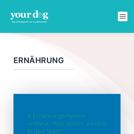
ERNÄHRUNG
5 Ernährungsmythen
entlarvt: Was gehört wirklich
in den Napf?