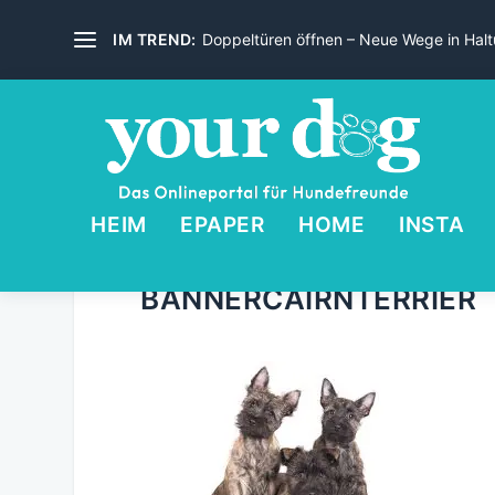
IM TREND:
Doppeltüren öffnen – Neue Wege in Haltu
HEIM
EPAPER
HOME
INSTA
BANNERCAIRNTERRIER