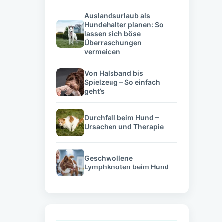
Auslandsurlaub als
Hundehalter planen: So
lassen sich böse
Überraschungen
vermeiden
Von Halsband bis
Spielzeug – So einfach
geht’s
Durchfall beim Hund –
Ursachen und Therapie
Geschwollene
Lymphknoten beim Hund