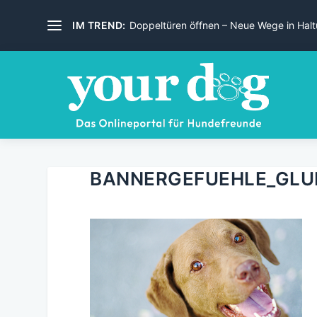
IM TREND:
Doppeltüren öffnen – Neue Wege in Haltu
BANNERGEFUEHLE_GLU