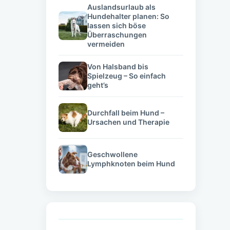
Auslandsurlaub als
Hundehalter planen: So
lassen sich böse
Überraschungen
vermeiden
Von Halsband bis
Spielzeug – So einfach
geht’s
Durchfall beim Hund –
Ursachen und Therapie
Geschwollene
Lymphknoten beim Hund