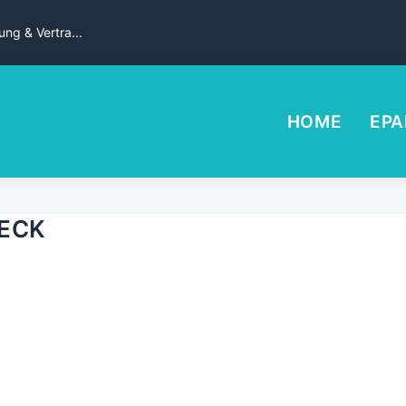
ng & Vertra...
HOME
EPA
ECK