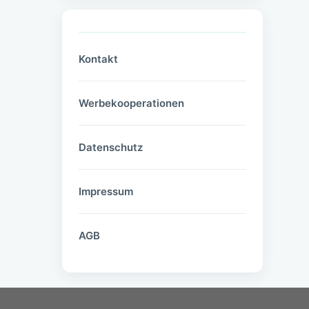
Kontakt
Werbekooperationen
Datenschutz
Impressum
AGB