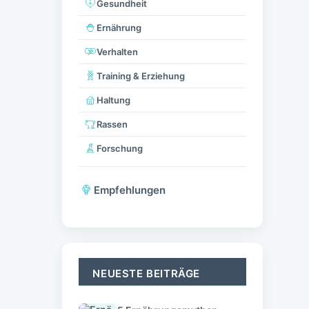
Gesundheit
Ernährung
Verhalten
Training & Erziehung
Haltung
Rassen
Forschung
Empfehlungen
NEUESTE BEITRÄGE