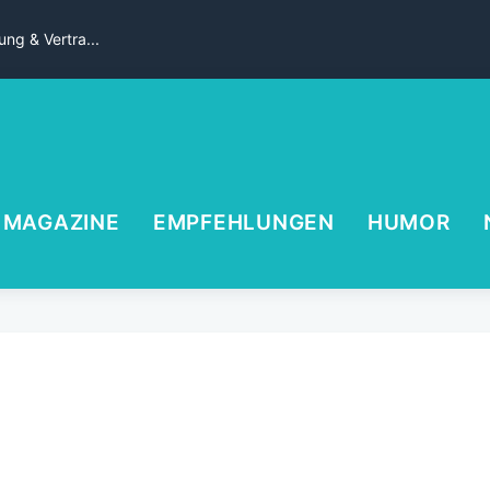
ng & Vertra...
MAGAZINE
EMPFEHLUNGEN
HUMOR