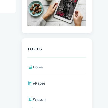
TOPICS
Home
ePaper
Wissen