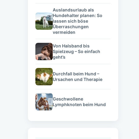
Auslandsurlaub als
Hundehalter planen: So
lassen sich böse
Überraschungen
vermeiden
Von Halsband bis
Spielzeug – So einfach
geht’s
Durchfall beim Hund –
Ursachen und Therapie
Geschwollene
Lymphknoten beim Hund