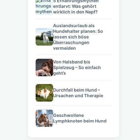
5 Ernährungsmythen
entlarvt: Was gehört
wirklich in den Napf?
Auslandsurlaub als
Hundehalter planen: So
lassen sich böse
Überraschungen
vermeiden
Von Halsband bis
Spielzeug – So einfach
geht’s
Durchfall beim Hund –
Ursachen und Therapie
Geschwollene
Lymphknoten beim Hund