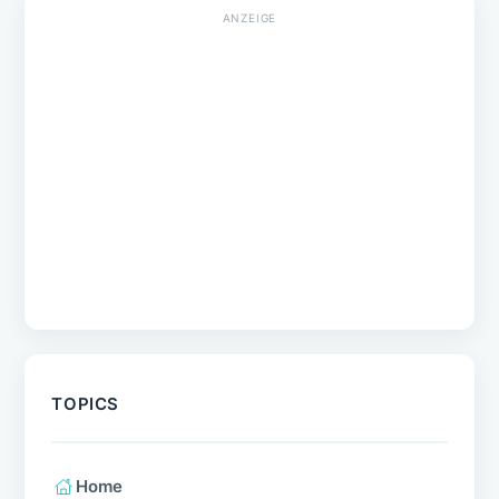
Verhalten
Training & Erziehung
Haltung
Rassen
Forschung
Empfehlungen
NEUESTE BEITRÄGE
5 Ernährungsmythen entlarvt: Was gehört
wirklich in den Napf?