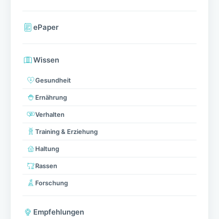
Auslandsurlaub als Hundehalter planen: So
lassen sich böse Überraschungen
vermeiden
Von Halsband bis Spielzeug – So einfach
geht’s
Durchfall beim Hund – Ursachen und
Therapie
Geschwollene Lymphknoten beim Hund