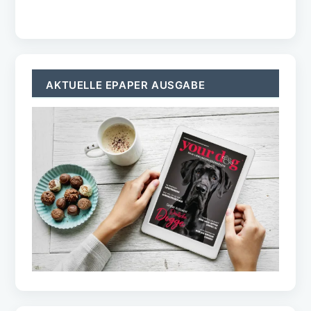
TOPICS
Home
ePaper
Wissen
Gesundheit
Ernährung