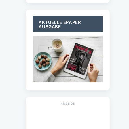
Verhalten
Training & Erziehung
Haltung
Rassen
Forschung
Empfehlungen
NEUESTE BEITRÄGE
5 Ernährungsmythen
entlarvt: Was gehört
wirklich in den Napf?