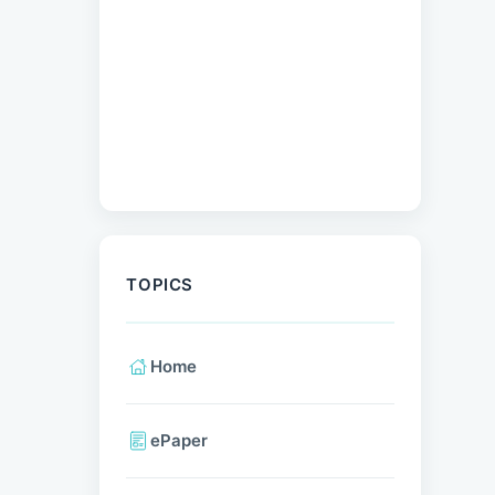
Auslandsurlaub als
Hundehalter planen: So
lassen sich böse
Überraschungen
vermeiden
Von Halsband bis
Spielzeug – So einfach
geht’s
Durchfall beim Hund –
Ursachen und Therapie
Geschwollene
Lymphknoten beim Hund