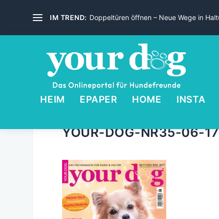
IM TREND:
Doppeltüren öffnen – Neue Wege in Haltu
HEIM
EPAPER
HOME
INSTA
YOUR-DOG-NR35-06-17