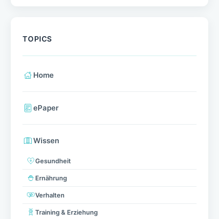
NEUESTE BEITRÄGE
5 Ernährungsmythen entlarvt: Was gehört
wirklich in den Napf?
Auslandsurlaub als Hundehalter planen: So
lassen sich böse Überraschungen
vermeiden
Von Halsband bis Spielzeug – So einfach
geht’s
Durchfall beim Hund – Ursachen und
Therapie