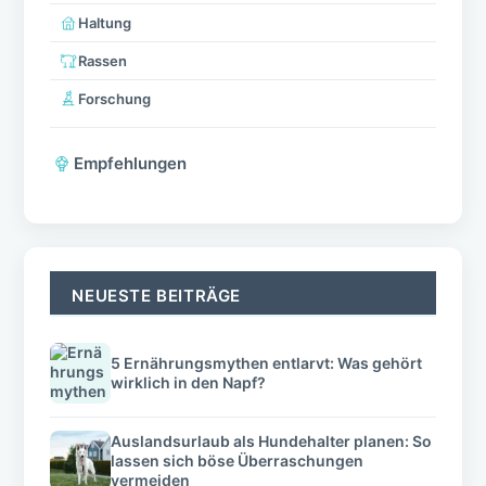
Geschwollene Lymphknoten beim Hund
Kontakt
Werbekooperationen
Datenschutz
Impressum
AGB