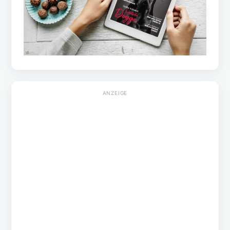
ePaper
Wissen
Gesundheit
Ernährung
Verhalten
Training & Erziehung
Haltung
Rassen
Forschung
Empfehlungen