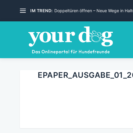
IM TREND:
Doppeltüren öffnen – Neue Wege in Haltu
EPAPER_AUSGABE_01_2