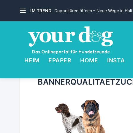
IM TREND:
Doppeltüren öffnen – Neue Wege in Haltu
HEIM
EPAPER
HOME
INSTA
BANNERQUALITAETZUC