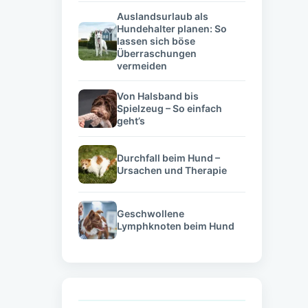
Auslandsurlaub als
Hundehalter planen: So
lassen sich böse
Überraschungen
vermeiden
Von Halsband bis
Spielzeug – So einfach
geht’s
Durchfall beim Hund –
Ursachen und Therapie
Geschwollene
Lymphknoten beim Hund