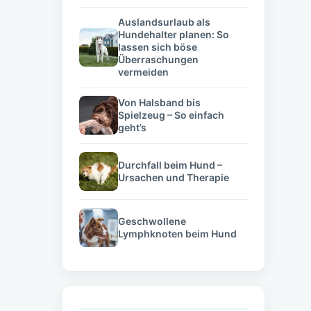
Auslandsurlaub als
Hundehalter planen: So
lassen sich böse
Überraschungen
vermeiden
Von Halsband bis
Spielzeug – So einfach
geht’s
Durchfall beim Hund –
Ursachen und Therapie
Geschwollene
Lymphknoten beim Hund