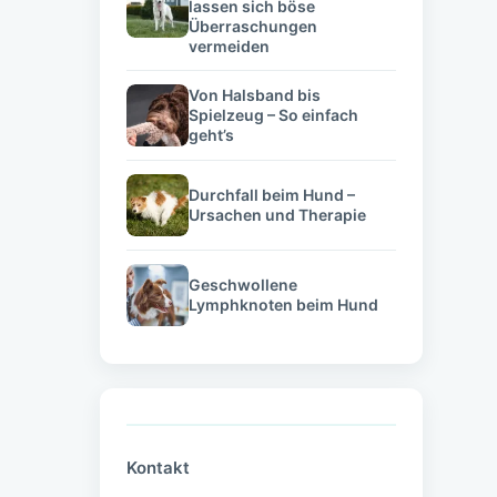
lassen sich böse
Überraschungen
vermeiden
Von Halsband bis
Spielzeug – So einfach
geht’s
Durchfall beim Hund –
Ursachen und Therapie
Geschwollene
Lymphknoten beim Hund
Kontakt