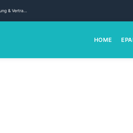
ng & Vertra...
HOME
EPA