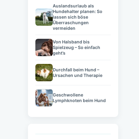
Auslandsurlaub als
Hundehalter planen: So
lassen sich böse
Überraschungen
vermeiden
Von Halsband bis
Spielzeug – So einfach
geht’s
Durchfall beim Hund –
Ursachen und Therapie
Geschwollene
Lymphknoten beim Hund