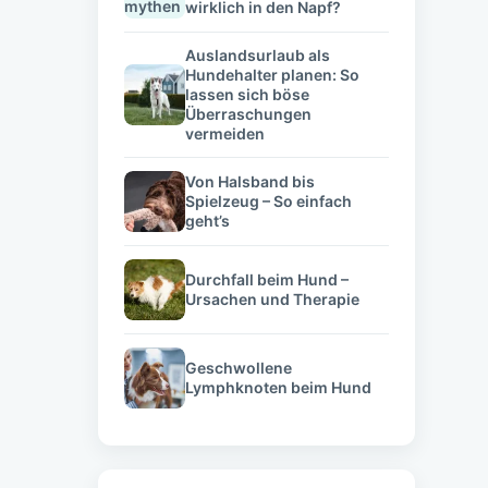
wirklich in den Napf?
Auslandsurlaub als
Hundehalter planen: So
lassen sich böse
Überraschungen
vermeiden
Von Halsband bis
Spielzeug – So einfach
geht’s
Durchfall beim Hund –
Ursachen und Therapie
Geschwollene
Lymphknoten beim Hund