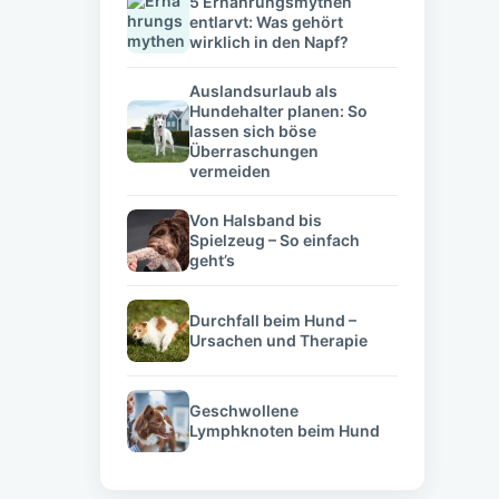
5 Ernährungsmythen
entlarvt: Was gehört
wirklich in den Napf?
Auslandsurlaub als
Hundehalter planen: So
lassen sich böse
Überraschungen
vermeiden
Von Halsband bis
Spielzeug – So einfach
geht’s
Durchfall beim Hund –
Ursachen und Therapie
Geschwollene
Lymphknoten beim Hund