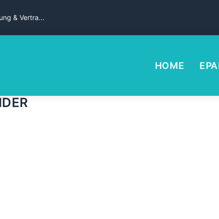
ng & Vertra...
HOME
EPA
IDER