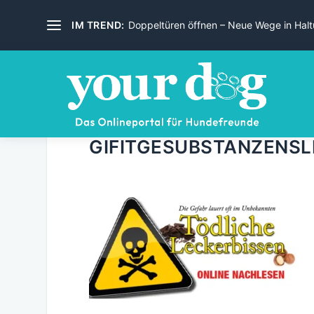
IM TREND:
Doppeltüren öffnen – Neue Wege in Haltu
GIFITGESUBSTANZENSL