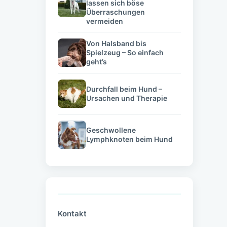
lassen sich böse
Überraschungen
vermeiden
Von Halsband bis
Spielzeug – So einfach
geht’s
Durchfall beim Hund –
Ursachen und Therapie
Geschwollene
Lymphknoten beim Hund
Kontakt