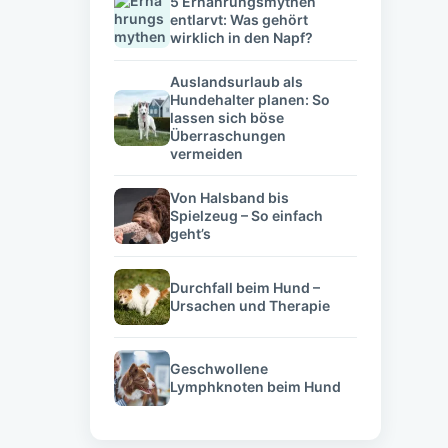
5 Ernährungsmythen
entlarvt: Was gehört
wirklich in den Napf?
Auslandsurlaub als
Hundehalter planen: So
lassen sich böse
Überraschungen
vermeiden
Von Halsband bis
Spielzeug – So einfach
geht’s
Durchfall beim Hund –
Ursachen und Therapie
Geschwollene
Lymphknoten beim Hund