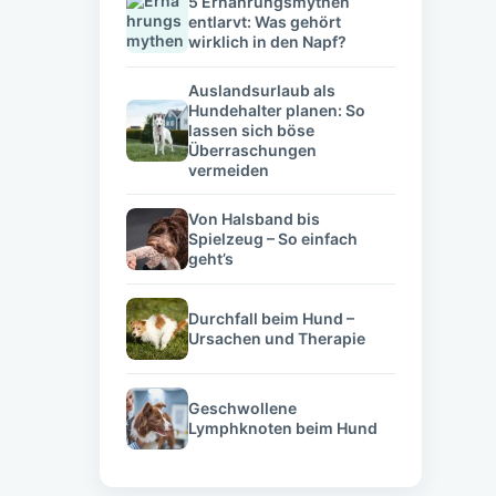
5 Ernährungsmythen
entlarvt: Was gehört
wirklich in den Napf?
Auslandsurlaub als
Hundehalter planen: So
lassen sich böse
Überraschungen
vermeiden
Von Halsband bis
Spielzeug – So einfach
geht’s
Durchfall beim Hund –
Ursachen und Therapie
Geschwollene
Lymphknoten beim Hund