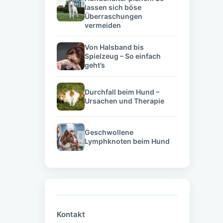
lassen sich böse
Überraschungen
vermeiden
Von Halsband bis
Spielzeug – So einfach
geht’s
Durchfall beim Hund –
Ursachen und Therapie
Geschwollene
Lymphknoten beim Hund
Kontakt