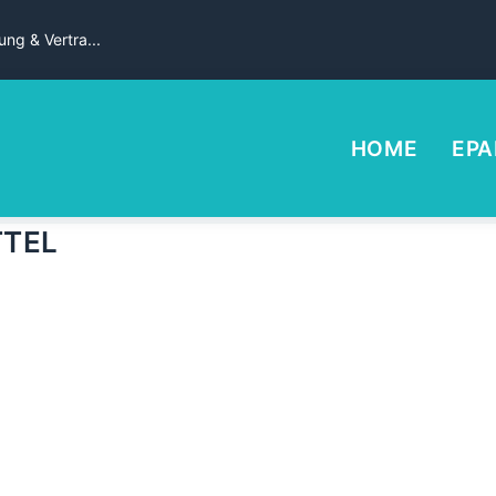
ng & Vertra...
HOME
EPA
TEL