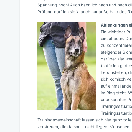
Spannung hoch! Auch kann ich nach und nach die
Prüfung darf ich sie ja auch nur außerhalb des Ri
Ablenkungen e
Ein wichtiger P
einzubauen. Der
zu konzentriere
steigender Sich
darüber klar we
(natürlich gibt 
herumstehen, di
sich komisch ver
auf einmal ander
im Ring steht. W
unbekannten Prü
Trainingssituati
Trainingssituati
Trainingsgemeinschaft lassen sich hier ganz tol
verstreuen, die da sonst nicht liegen, Menschen