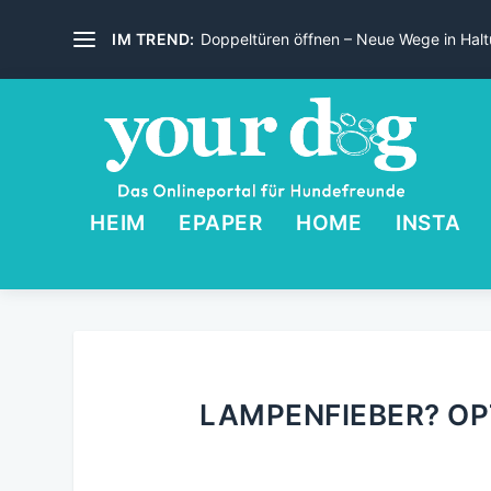
IM TREND:
Doppeltüren öffnen – Neue Wege in Haltu
HEIM
EPAPER
HOME
INSTA
LAMPENFIEBER? O