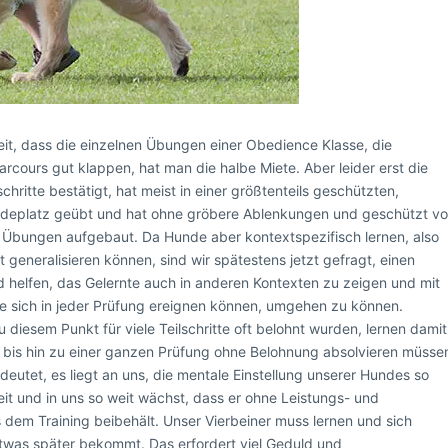
it, dass die einzelnen Übungen einer Obedience Klasse, die
rcours gut klappen, hat man die halbe Miete. Aber leider erst die
chritte bestätigt, hat meist in einer größtenteils geschützten,
deplatz geübt und hat ohne gröbere Ablenkungen und geschützt vo
Übungen aufgebaut. Da Hunde aber kontextspezifisch lernen, also
generalisieren können, sind wir spätestens jetzt gefragt, einen
 helfen, das Gelernte auch in anderen Kontexten zu zeigen und mit
 sich in jeder Prüfung ereignen können, umgehen zu können.
iesem Punkt für viele Teilschritte oft belohnt wurden, lernen damit
 bis hin zu einer ganzen Prüfung ohne Belohnung absolvieren müsse
deutet, es liegt an uns, die mentale Einstellung unserer Hundes so
eit und in uns so weit wächst, dass er ohne Leistungs- und
dem Training beibehält. Unser Vierbeiner muss lernen und sich
etwas später bekommt. Das erfordert viel Geduld und