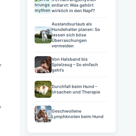
entlarvt: Was gehört
wirklich in den Napf?
Auslandsurlaub als
Hundehalter planen: So
lassen sich böse
Überraschungen
vermeiden
Von Halsband bis
Spielzeug – So einfach
r
geht’s
Durchfall beim Hund –
Ursachen und Therapie
n
Geschwollene
Lymphknoten beim Hund