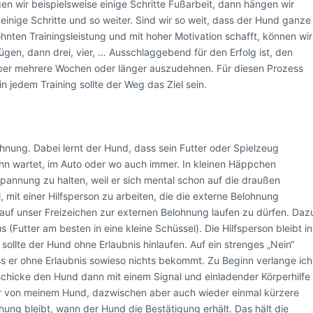
en wir beispielsweise einige Schritte Fußarbeit, dann hängen wir
inige Schritte und so weiter. Sind wir so weit, dass der Hund ganze
ten Trainingsleistung und mit hoher Motivation schafft, können wir
n, dann drei, vier, … Ausschlaggebend für den Erfolg ist, den
über mehrere Wochen oder länger auszudehnen. Für diesen Prozess
 in jedem Training sollte der Weg das Ziel sein.
elohnung. Dabei lernt der Hund, dass sein Futter oder Spielzeug
ihn wartet, im Auto oder wo auch immer. In kleinen Häppchen
 Spannung zu halten, weil er sich mental schon auf die draußen
, mit einer Hilfsperson zu arbeiten, die die externe Belohnung
 auf unser Freizeichen zur externen Belohnung laufen zu dürfen. Daz
 (Futter am besten in eine kleine Schüssel). Die Hilfsperson bleibt in
sollte der Hund ohne Erlaubnis hinlaufen. Auf ein strenges „Nein“
ss er ohne Erlaubnis sowieso nichts bekommt. Zu Beginn verlange ich
 schicke den Hund dann mit einem Signal und einladender Körperhilfe
r von meinem Hund, dazwischen aber auch wieder einmal kürzere
ung bleibt, wann der Hund die Bestätigung erhält. Das hält die