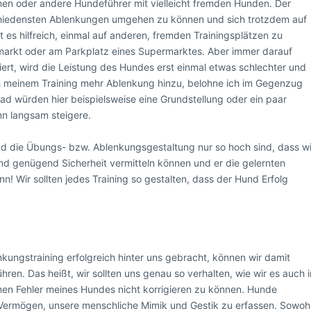
en oder andere Hundeführer mit vielleicht fremden Hunden. Der
schiedensten Ablenkungen umgehen zu können und sich trotzdem auf
st es hilfreich, einmal auf anderen, fremden Trainingsplätzen zu
umarkt oder am Parkplatz eines Supermarktes. Aber immer darauf
rt, wird die Leistung des Hundes erst einmal etwas schlechter und
ch meinem Training mehr Ablenkung hinzu, belohne ich im Gegenzug
d würden hier beispielsweise eine Grundstellung oder ein paar
nn langsam steigere.
d die Übungs- bzw. Ablenkungsgestaltung nur so hoch sind, dass wi
nd genügend Sicherheit vermitteln können und er die gelernten
 Wir sollten jedes Training so gestalten, dass der Hund Erfolg
kungstraining erfolgreich hinter uns gebracht, können wir damit
en. Das heißt, wir sollten uns genau so verhalten, wie wir es auch i
nen Fehler meines Hundes nicht korrigieren zu können. Hunde
ermögen, unsere menschliche Mimik und Gestik zu erfassen. Sowoh