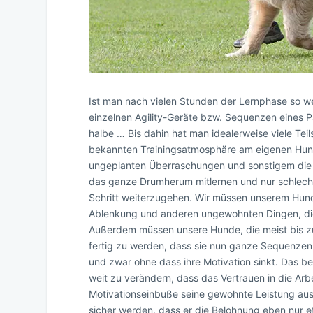
Ist man nach vielen Stunden der Lernphase so we
einzelnen Agility-Geräte bzw. Sequenzen eines Pa
halbe … Bis dahin hat man idealerweise viele Teils
bekannten Trainingsatmosphäre am eigenen Hun
ungeplanten Überraschungen und sonstigem die 
das ganze Drumherum mitlernen und nur schlecht 
Schritt weiterzugehen. Wir müssen unserem Hund
Ablenkung und anderen ungewohnten Dingen, die
Außerdem müssen unsere Hunde, die meist bis zu d
fertig zu werden, dass sie nun ganze Sequenzen
und zwar ohne dass ihre Motivation sinkt. Das be
weit zu verändern, dass das Vertrauen in die Arb
Motivationseinbuße seine gewohnte Leistung aus 
sicher werden, dass er die Belohnung eben nur 