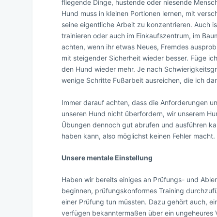
fliegende Dinge, hustende oder niesende Mensch
Hund muss in kleinen Portionen lernen, mit ver
seine eigentliche Arbeit zu konzentrieren. Auch i
trainieren oder auch im Einkaufszentrum, im Ba
achten, wenn ihr etwas Neues, Fremdes ausprobie
mit steigender Sicherheit wieder besser. Füge i
den Hund wieder mehr. Je nach Schwierigkeitsgra
wenige Schritte Fußarbeit ausreichen, die ich da
Immer darauf achten, dass die Anforderungen un
unseren Hund nicht überfordern, wir unserem Hu
Übungen dennoch gut abrufen und ausführen kann!
haben kann, also möglichst keinen Fehler macht.
Unsere mentale Einstellung
Haben wir bereits einiges an Prüfungs- und Ablen
beginnen, prüfungskonformes Training durchzuführ
einer Prüfung tun müssten. Dazu gehört auch, ei
verfügen bekanntermaßen über ein ungeheures V