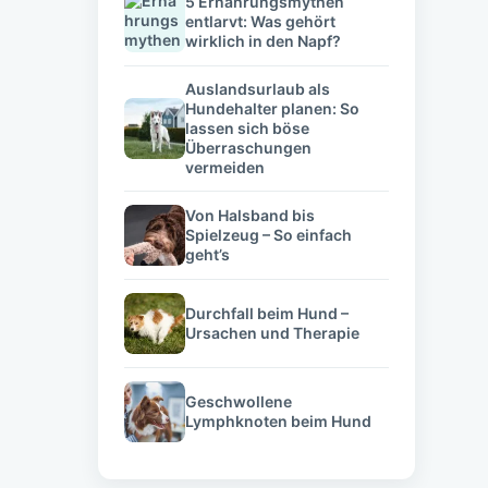
5 Ernährungsmythen
entlarvt: Was gehört
wirklich in den Napf?
Auslandsurlaub als
Hundehalter planen: So
lassen sich böse
Überraschungen
vermeiden
Von Halsband bis
Spielzeug – So einfach
geht’s
Durchfall beim Hund –
Ursachen und Therapie
Geschwollene
Lymphknoten beim Hund