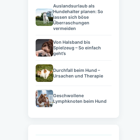
Auslandsurlaub als
Hundehalter planen: So
lassen sich böse
Überraschungen
vermeiden
Von Halsband bis
Spielzeug – So einfach
geht’s
Durchfall beim Hund –
Ursachen und Therapie
Geschwollene
Lymphknoten beim Hund