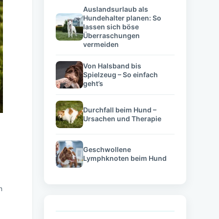
Auslandsurlaub als
Hundehalter planen: So
lassen sich böse
Überraschungen
vermeiden
Von Halsband bis
Spielzeug – So einfach
geht’s
Durchfall beim Hund –
Ursachen und Therapie
Geschwollene
Lymphknoten beim Hund
n