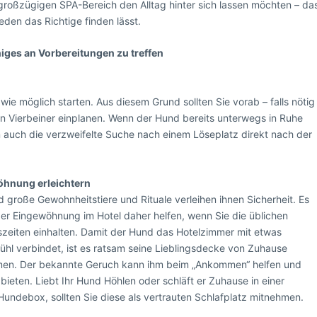
großzügigen SPA-Bereich den Alltag hinter sich lassen möchten – da
 jeden das Richtige finden lässt.
niges an Vorbereitungen zu treffen
t wie möglich starten. Aus diesem Grund sollten Sie vorab – falls nötig
n Vierbeiner einplanen. Wenn der Hund bereits unterwegs in Ruhe
en auch die verzweifelte Suche nach einem Löseplatz direkt nach der
öhnung erleichtern
 große Gewohnheitstiere und Rituale verleihen ihnen Sicherheit. Es
der Eingewöhnung im Hotel daher helfen, wenn Sie die üblichen
szeiten einhalten. Damit der Hund das Hotelzimmer mit etwas
hl verbindet, ist es ratsam seine Lieblingsdecke von Zuhause
en. Der bekannte Geruch kann ihm beim „Ankommen“ helfen und
 bieten. Liebt Ihr Hund Höhlen oder schläft er Zuhause in einer
Hundebox, sollten Sie diese als vertrauten Schlafplatz mitnehmen.