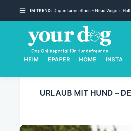
IM TREND:
Doppeltüren öffnen – Neue Wege in Haltu
HEIM
EPAPER
HOME
INSTA
URLAUB MIT HUND – D