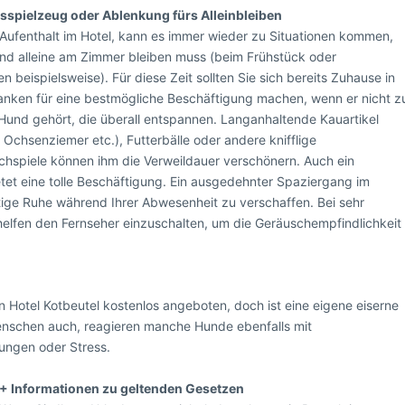
gsspielzeug oder Ablenkung fürs Alleinbleiben
 Aufenthalt im Hotel, kann es immer wieder zu Situationen kommen,
nd alleine am Zimmer bleiben muss (beim Frühstück oder
 beispielsweise). Für diese Zeit sollten Sie sich bereits Zuhause in
nken für eine bestmögliche Beschäftigung machen, wenn er nicht z
Hund gehört, die überall entspannen. Langanhaltende Kauartikel
 Ochsenziemer etc.), Futterbälle oder andere knifflige
chspiele können ihm die Verweildauer verschönern. Auch ein
etet eine tolle Beschäftigung. Ein ausgedehnter Spaziergang im
nötige Ruhe während Ihrer Abwesenheit zu verschaffen. Bei sehr
lfen den Fernseher einzuschalten, um die Geräuschempfindlichkeit
Hotel Kotbeutel kostenlos angeboten, doch ist eine eigene eiserne
Menschen auch, reagieren manche Hunde ebenfalls mit
ungen oder Stress.
+ Informationen zu geltenden Gesetzen