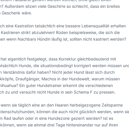
? Außerdem sitzen viele Geschirre so schlecht, dass ein breites
s Geschenk wäre.
h eine Kastration tatsächlich eine bessere Lebensqualität erhalten
astrieren strikt abzulehnen! Rüden beispielsweise, die sich die
en wenn Nachbars Hündin läufig ist, sollten nicht kastriert werden?
 hat eigentlich festgelegt, dass Korrektur gleichbedeutend mit
atsächlich Hunde, die situationsbedingt korrigiert werden müssen un
n Verständnis dafür haben? Nicht jeder Hund lässt sich durch
ickköpfe, Draufgänger, Machos in der Hundewelt, warum müssen
Chihuahua? Ein guter Hundetrainer erkennt die verschiedenen
h zu und versucht nicht Hunde in sein Schema F zu pressen.
, wenn sie täglich eine an den Haaren herbeigezogene Zeitspanne
erdenschutzhunden, können die auch nicht glücklich werden, wenn si
m Rad laufen oder in eine Hundezone gezerrt werden? Ist es
können, wenn sie einmal drei Tage hintereinander nur auf ihren