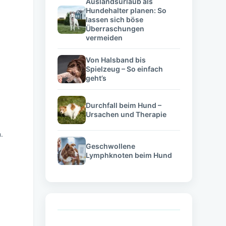
Auslandsurlaub als
Hundehalter planen: So
lassen sich böse
Überraschungen
vermeiden
Von Halsband bis
Spielzeug – So einfach
geht’s
Durchfall beim Hund –
Ursachen und Therapie
.
Geschwollene
Lymphknoten beim Hund