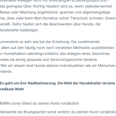
undehalter-Kollegen nicht mit unverlangten Erziehungstipps und -
das geringste Übel. Richtig hässlich wird es, wenn (selbsternannte)
r Rasse oder Mischung angehörend, spannen und allgemeingültige
ache, dass viele beim Wort Korrektur sofort Tierschutz schreien. Einem
gemäß. Dafür häufen sich die Beschwerden über Hunde, die
Hundehalter belästigen.
ausverstand so sehr wie bei der Erziehung. Die zunehmende
 allem auf den häufig noch nach veralteten Methoden ausbildenden
Hundehaltern allerdings kollektiv das Anlegen eines Geschirres
ndes als einzig gesunde und tierschutzgerechte Variante
i. Wie wir wissen sind Hunde ebenso Individualisten wie wir Menschen
nderen.
Es geht um Ent-Radikalisierung. Die Welt der Hundehalter ist eine
radikale Welt!
BARFe sonst tötest du deinen Hund vorsätzlich
Verwende ein Brustgeschirr sonst verletzt du deinen Hund vorsätzlic