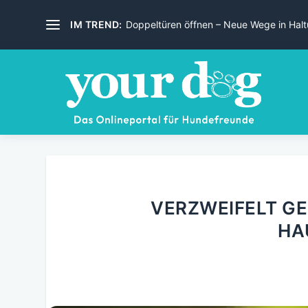
IM TREND:
Doppeltüren öffnen – Neue Wege in Haltu
VERZWEIFELT G
HA