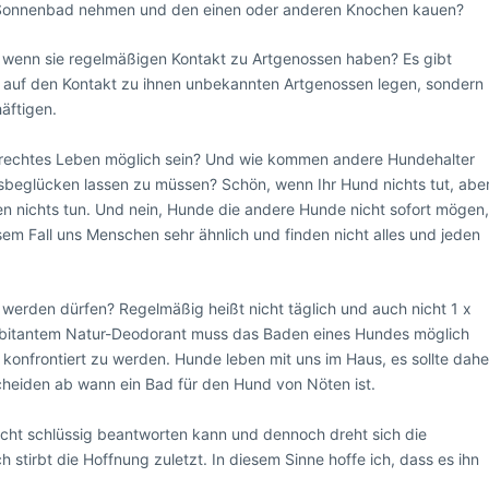
 Sonnenbad nehmen und den einen oder anderen Knochen kauen?
, wenn sie regelmäßigen Kontakt zu Artgenossen haben? Es gibt
f auf den Kontakt zu ihnen unbekannten Artgenossen legen, sondern
äftigen.
tgerechtes Leben möglich sein? Und wie kommen andere Hundehalter
sbeglücken lassen zu müssen? Schön, wenn Ihr Hund nichts tut, abe
ren nichts tun. Und nein, Hunde die andere Hunde nicht sofort mögen
esem Fall uns Menschen sehr ähnlich und finden nicht alles und jeden
werden dürfen? Regelmäßig heißt nicht täglich und auch nicht 1 x
rbitantem Natur-Deodorant muss das Baden eines Hundes möglich
 konfrontiert zu werden. Hunde leben mit uns im Haus, es sollte dahe
cheiden ab wann ein Bad für den Hund von Nöten ist.
echt schlüssig beantworten kann und dennoch dreht sich die
stirbt die Hoffnung zuletzt. In diesem Sinne hoffe ich, dass es ihn