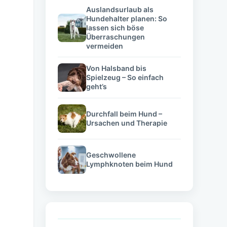
Auslandsurlaub als
Hundehalter planen: So
lassen sich böse
Überraschungen
vermeiden
Von Halsband bis
Spielzeug – So einfach
geht’s
Durchfall beim Hund –
Ursachen und Therapie
Geschwollene
Lymphknoten beim Hund