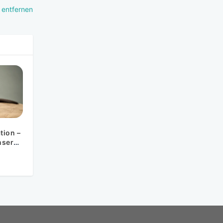
 entfernen
tion –
nserer