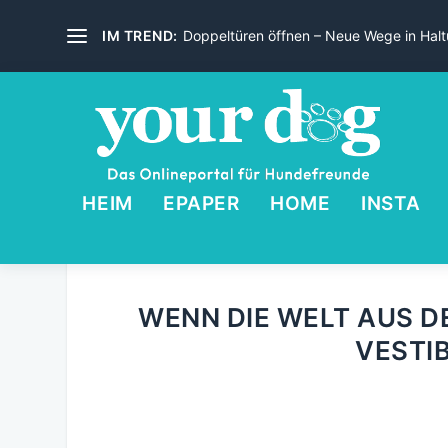
IM TREND:
Doppeltüren öffnen – Neue Wege in Haltu
HEIM
EPAPER
HOME
INSTA
WENN DIE WELT AUS D
VESTI