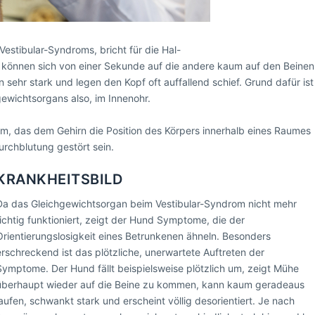
stibular-Syndroms, bricht für die Hal-
 können sich von einer Sekunde auf die andere kaum auf den Beinen
 sehr stark und legen den Kopf oft auffallend schief. Grund dafür ist
gewichtsorgans also, im Innenohr.
tem, das dem Gehirn die Position des Körpers innerhalb eines Raumes
urchblutung gestört sein.
KRANKHEITSBILD
Da das Gleichgewichtsorgan beim Vestibular-Syndrom nicht mehr
richtig funktioniert, zeigt der Hund Symptome, die der
Orientierungslosigkeit eines Betrunkenen ähneln. Besonders
erschreckend ist das plötzliche, unerwartete Auftreten der
Symptome. Der Hund fällt beispielsweise plötzlich um, zeigt Mühe
überhaupt wieder auf die Beine zu kommen, kann kaum geradeaus
laufen, schwankt stark und erscheint völlig desorientiert. Je nach