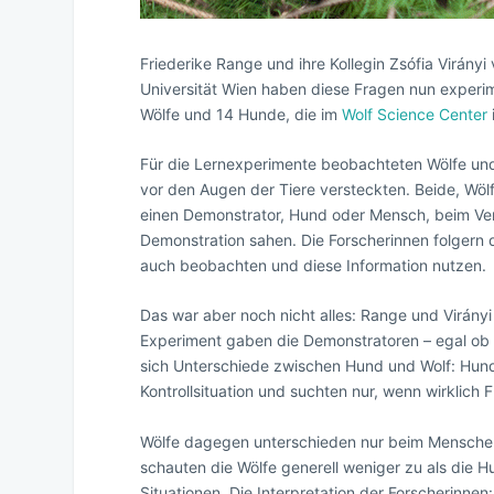
Friederike Range und ihre Kollegin Zsófia Virány
Universität Wien haben diese Fragen nun experim
Wölfe und 14 Hunde, die im
Wolf Science Center
Für die Lernexperimente beobachteten Wölfe und
vor den Augen der Tiere versteckten. Beide, Wöl
einen Demonstrator, Hund oder Mensch, beim Ver
Demonstration sahen. Die Forscherinnen folgern d
auch beobachten und diese Information nutzen.
Das war aber noch nicht alles: Range und Virányi
Experiment gaben die Demonstratoren – egal ob 
sich Unterschiede zwischen Hund und Wolf: Hun
Kontrollsituation und suchten nur, wenn wirklich 
Wölfe dagegen unterschieden nur beim Menschen
schauten die Wölfe generell weniger zu als die
Situationen. Die Interpretation der Forscherin