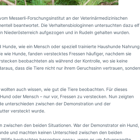
i vom Messerli-Forschungsinstitut an der Veterinärmedizinischen
entell beantwortet. Die Verhaltensbiologinnen untersuchten dazu elf
in Niederösterreich aufgezogen und in Rudeln gehalten wurden.
 Hunde, wie ein Mensch oder speziell trainierte Haushunde Nahrung
fe wie Hunde, fanden verstecktes Fressen häufiger, nachdem sie
stecken beobachteten als während der Kontrolle, wo sie keine
araus, dass die Tiere nicht nur ihrem Geruchssinn vertrauen, sonder
 wollten auch wissen, wie gut die Tiere beobachten. Für dieses
Hund oder Mensch – nur vor, Fressen zu verstecken. Nun zeigten
de unterschieden zwischen der Demonstration und der
Futter versteckt wurde.
 zwischen den beiden Situationen. War der Demonstrator ein Hund,
 Hunde und machten keinen Unterschied zwischen den beiden
nen: Wölfe beobachten besonders genau, wenn es um Artverwandte