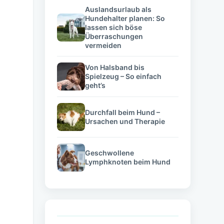
Auslandsurlaub als
Hundehalter planen: So
lassen sich böse
Überraschungen
vermeiden
Von Halsband bis
Spielzeug – So einfach
geht’s
Durchfall beim Hund –
Ursachen und Therapie
Geschwollene
Lymphknoten beim Hund