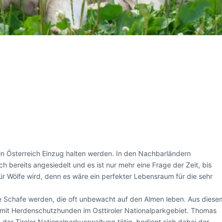
 in Österreich Einzug halten werden. In den Nachbarländern
h bereits angesiedelt und es ist nur mehr eine Frage der Zeit, bis
r Wölfe wird, denn es wäre ein perfekter Lebensraum für die sehr
ie Schafe werden, die oft unbewacht auf den Almen leben. Aus diese
t mit Herdenschutzhunden im Osttiroler Nationalparkgebiet. Thomas
n der Tiroler Nationalparkverwaltung tätig, bedient sich dabei der