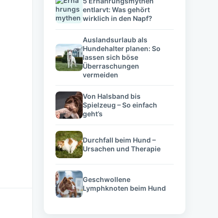
5 Ernährungsmythen
entlarvt: Was gehört
wirklich in den Napf?
Auslandsurlaub als
Hundehalter planen: So
lassen sich böse
Überraschungen
vermeiden
Von Halsband bis
Spielzeug – So einfach
geht’s
Durchfall beim Hund –
Ursachen und Therapie
Geschwollene
Lymphknoten beim Hund