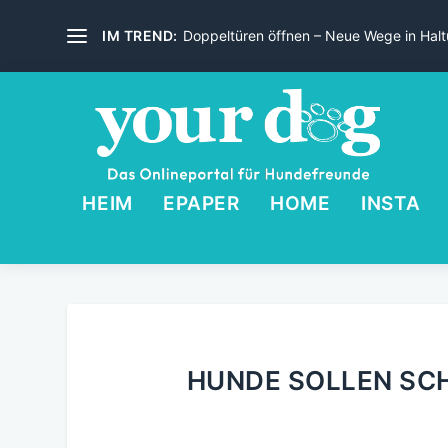
IM TREND:
Doppeltüren öffnen – Neue Wege in Haltu
HEIM
EPAPER
HOME
INSTA
HUNDE SOLLEN SC