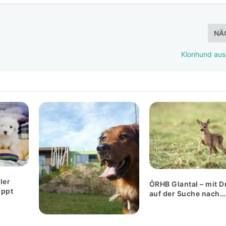
NÄ
Klonhund aus
ler
ÖRHB Glantal – mit 
oppt
auf der Suche nach
Rehkitzen