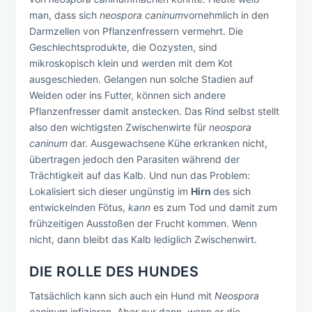
man, dass sich
neospora caninum
vornehmlich in den
Darmzellen von Pflanzenfressern vermehrt. Die
Geschlechtsprodukte, die Oozysten, sind
mikroskopisch klein und werden mit dem Kot
ausgeschieden. Gelangen nun solche Stadien auf
Weiden oder ins Futter, können sich andere
Pflanzenfresser damit anstecken. Das Rind selbst stellt
also den wichtigsten Zwischenwirte für
neospora
caninum
dar. Ausgewachsene Kühe erkranken nicht,
übertragen jedoch den Parasiten während der
Trächtigkeit auf das Kalb. Und nun das Problem:
Lokalisiert sich dieser ungünstig im
Hirn
des sich
entwickelnden Fötus,
kann
es zum Tod und damit zum
frühzeitigen Ausstoßen der Frucht kommen. Wenn
nicht, dann bleibt das Kalb lediglich Zwischenwirt.
DIE ROLLE DES HUNDES
Tatsächlich kann sich auch ein Hund mit
Neospora
caninum
infizieren. Aber nur dann, wenn er die