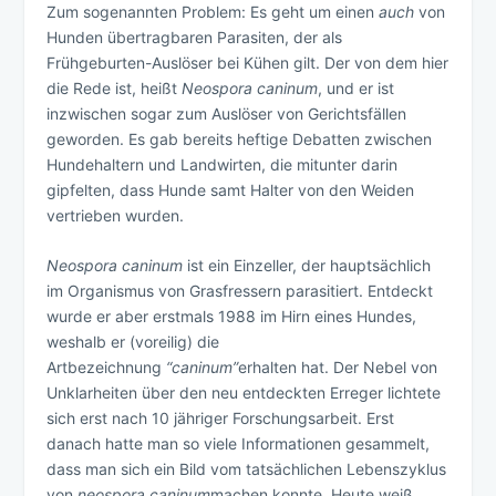
Zum sogenannten Problem: Es geht um einen
auch
von
Hunden übertragbaren Parasiten, der als
Frühgeburten-Auslöser bei Kühen gilt. Der von dem hier
die Rede ist, heißt
Neospora caninum
, und er ist
inzwischen sogar zum Auslöser von Gerichtsfällen
geworden. Es gab bereits heftige Debatten zwischen
Hundehaltern und Landwirten, die mitunter darin
gipfelten, dass Hunde samt Halter von den Weiden
vertrieben wurden.
Neospora caninum
ist ein Einzeller, der hauptsächlich
im Organismus von Grasfressern parasitiert. Entdeckt
wurde er aber erstmals 1988 im Hirn eines Hundes,
weshalb er (voreilig) die
Artbezeichnung
“caninum”
erhalten hat. Der Nebel von
Unklarheiten über den neu entdeckten Erreger lichtete
sich erst nach 10 jähriger Forschungsarbeit. Erst
danach hatte man so viele Informationen gesammelt,
dass man sich ein Bild vom tatsächlichen Lebenszyklus
von
neospora caninum
machen konnte. Heute weiß