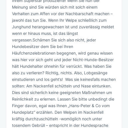
Ihrem Superstar produzierte! Wenn Sie nun der
Meinung sind Sie würden sich mit solch einem
Verhalten zum Affen vor der Nachbarschaft machen –
jawohl das tun Sie. Wenn Ihr Welpe schließlich zum
Junghund herangewachsen ist und zuverlässig meldet
wenn er hinaus muss, ist das längst
vergessen.Schämen Sie sich also nicht, jeder
Hundebesitzer dem Sie bei Ihren
Häufchenzelebrationen begegnen, wird genau wissen
was hier vor sich geht und jeder Nicht-Hunde-Besitzer
hält Hundehalter ohnehin für verrückt. Was haben Sie
also zu verlieren? Richtig, nichts. Also, Lobgesänge
einstudieren und los geht’s! Was sie keinesfalls machen
sollten: Am Nackenfell schütteln und Nase eintunken.
Dies sind sicherlich keine geeigneten Maßnahmen um
Reinlichkeit zu erlernen. Lassen Sie bitte unbedingt die
Finger davon, egal was Ihnen „Hans-Peter & Co vom
Hundeplatz“ erzählen. Den Welpen im Nackenfell
kräftig durchzuschütteln -womöglich noch unter
tosendem Gebrüll – entspricht in der Hundesprache