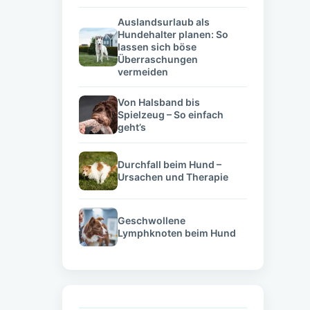
Auslandsurlaub als
Hundehalter planen: So
lassen sich böse
Überraschungen
vermeiden
Von Halsband bis
Spielzeug – So einfach
geht’s
Durchfall beim Hund –
Ursachen und Therapie
Geschwollene
Lymphknoten beim Hund