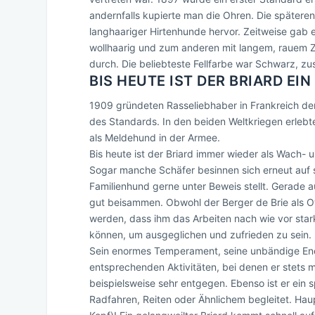
andernfalls kupierte man die Ohren. Die später
langhaariger Hirtenhunde hervor. Zeitweise gab 
wollhaarig und zum anderen mit langem, rauem Zie
durch. Die beliebteste Fellfarbe war Schwarz, zu
BIS HEUTE IST DER BRIARD EI
1909 gründeten Rasseliebhaber in Frankreich de
des Standards. In den beiden Weltkriegen erlebt
als Meldehund in der Armee.
Bis heute ist der Briard immer wieder als Wach- 
Sogar manche Schäfer besinnen sich erneut auf s
Familienhund gerne unter Beweis stellt. Gerade 
gut beisammen. Obwohl der Berger de Brie als Ot
werden, dass ihm das Arbeiten nach wie vor star
können, um ausgeglichen und zufrieden zu sein.
Sein enormes Temperament, seine unbändige Ener
entsprechenden Aktivitäten, bei denen er stets mi
beispielsweise sehr entgegen. Ebenso ist er ein 
Radfahren, Reiten oder Ähnlichem begleitet. Ha