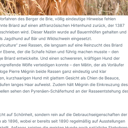
fahren des Berger de Brie, völlig eindeutige Hinweise fehlen
nte Briard auf einen altfranzösischen Hirtenhund zurück, der 1387
beschrieben wird. Dieser Mastin wurde auf Bauernhöfen gehalten und
 als Jagdhund auf Bär und Wildschwein eingesetzt.
griculture“ zwei Rassen, die langsam auf eine Reinzucht des Briard
er Ebene, der die Schafe hüten und führig machen musste – den
ige Briard entwickelte. Und einen schwereren, kräftigen Hund der
greifende Wölfe verteidigen konnte – den Mâtin, der als Vorläufer
loge Pierre Mégnin beide Rassen ganz eindeutig und klar
hen, kurzhaarigen Hund mit glattem Gesicht als Chien de Beauce,
Läufen langes Haar aufweist. Zudem hält Mégnin die Einkreuzung des
Quellen sehen den Pyrenäen-Schäferhund an der Rasseentstehung de
cht auf Schönheit, sondern rein auf die Gebrauchseigenschaften der
n ab 1896, wobei er bereits seit 1890 regelmäßig auf Ausstellungen
stellt. Anfangs zeigten die meisten Hunde noch natürliche Stehohren