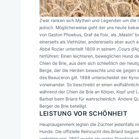
Zwar ranken sich Mythen und Legenden um die Vor
jedoch. Möglicherweise geht der uns heute bekan
von Gaston Phoebus, Graf de Foix, als „Mastin“ 
einerseits als Viehhüter, andererseits aber auch
Abbé Rozier unterteilt 1809 in seinem „Cours d’A
hinführen: Einen leichteren, beweglichen Hund d
Chien de Brie, aus dem sich schließlich der heut
Berge, der die Herden bewachte und sie gegen an
des Beauceron gilt. 1888 unterscheidet der Kyno
voneinander. So beschreibt er einen wolfsähnlic
während der Chien de Brie an Körper, Kopf und 
Barbet beim Briard für wahrscheinlich. Andere 
Berger de Brie beteiligt.
LEISTUNG VOR SCHÖNHEIT
Hauptaugenmerk legten die Züchter jedenfalls ni
Hunde. Die offizielle Reinzucht des Briard began
vertreten war. 1897 wurde ein erster Standard er