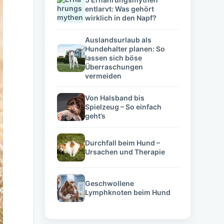
entlarvt: Was gehört
wirklich in den Napf?
Auslandsurlaub als
Hundehalter planen: So
lassen sich böse
Überraschungen
vermeiden
Von Halsband bis
Spielzeug – So einfach
geht’s
Durchfall beim Hund –
Ursachen und Therapie
Geschwollene
Lymphknoten beim Hund