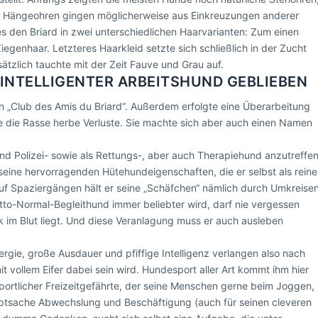
en Hängeohren gingen möglicherweise aus Einkreuzungen anderer
es den Briard in zwei unterschiedlichen Haarvarianten: Zum einen
genhaar. Letzteres Haarkleid setzte sich schließlich in der Zucht
sätzlich tauchte mit der Zeit Fauve und Grau auf.
N INTELLIGENTER ARBEITSHUND GEBLIEBEN
n „Club des Amis du Briard“. Außerdem erfolgte eine Überarbeitung
e die Rasse herbe Verluste. Sie machte sich aber auch einen Namen
und Polizei- sowie als Rettungs-, aber auch Therapiehund anzutreffen
eine hervorragenden Hütehundeigenschaften, die er selbst als reine
auf Spaziergängen hält er seine „Schäfchen“ nämlich durch Umkreise
to-Normal-Begleithund immer beliebter wird, darf nie vergessen
k im Blut liegt. Und diese Veranlagung muss er auch ausleben
gie, große Ausdauer und pfiffige Intelligenz verlangen also nach
t vollem Eifer dabei sein wird. Hundesport aller Art kommt ihm hier
sportlicher Freizeitgefährte, der seine Menschen gerne beim Joggen,
uptsache Abwechslung und Beschäftigung (auch für seinen cleveren