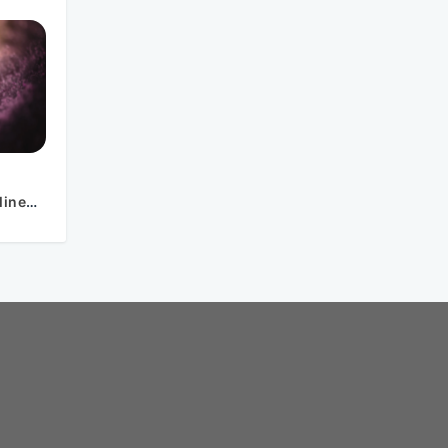
line
afie