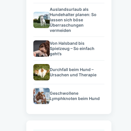
Auslandsurlaub als
Hundehalter planen: So
lassen sich böse
Überraschungen
vermeiden
Von Halsband bis
Spielzeug – So einfach
geht’s
Durchfall beim Hund –
Ursachen und Therapie
Geschwollene
Lymphknoten beim Hund