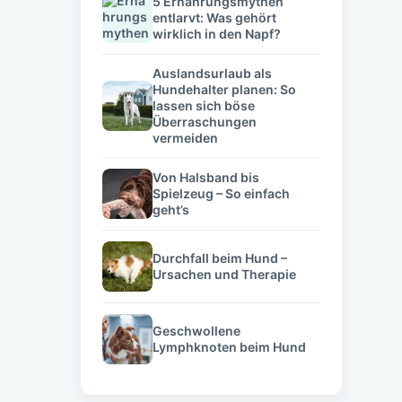
5 Ernährungsmythen
entlarvt: Was gehört
wirklich in den Napf?
Auslandsurlaub als
Hundehalter planen: So
lassen sich böse
Überraschungen
vermeiden
Von Halsband bis
Spielzeug – So einfach
geht’s
Durchfall beim Hund –
Ursachen und Therapie
Geschwollene
Lymphknoten beim Hund