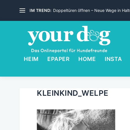
IM TREND:
Doppeltüren öffnen – Neue Wege in Haltu
HEIM
EPAPER
HOME
INSTA
KLEINKIND_WELPE