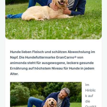
Hunde lieben Fleisch und schätzen Abwechslung im
Napf. Die Hundefuttermarke GranCarno
®
von
animonda steht für ausgewogene, leckere gesunde
Ernährung auf höchstem Niveau für Hunde in jedem
Alter.
Im
Hinblic
k auf
die
Qualitä