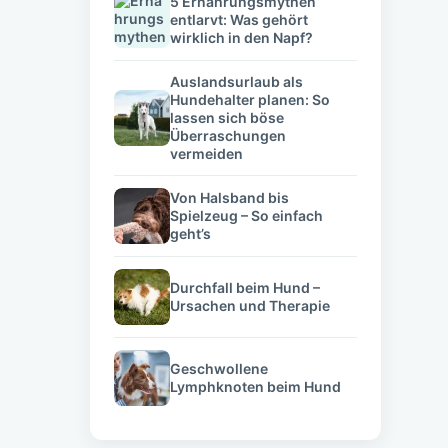
5 Ernährungsmythen
entlarvt: Was gehört
wirklich in den Napf?
Auslandsurlaub als
Hundehalter planen: So
lassen sich böse
Überraschungen
vermeiden
Von Halsband bis
Spielzeug – So einfach
geht’s
Durchfall beim Hund –
Ursachen und Therapie
Geschwollene
Lymphknoten beim Hund