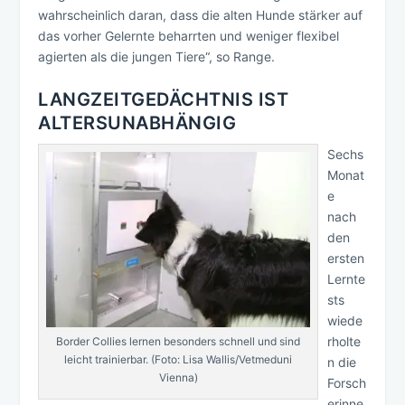
wahrscheinlich daran, dass die alten Hunde stärker auf
das vorher Gelernte beharrten und weniger flexibel
agierten als die jungen Tiere“, so Range.
LANGZEITGEDÄCHTNIS IST
ALTERSUNABHÄNGIG
Sechs
Monat
e
nach
den
ersten
Lernte
sts
wiede
rholte
Border Collies lernen besonders schnell und sind
leicht trainierbar. (Foto: Lisa Wallis/Vetmeduni
n die
Vienna)
Forsch
erinne