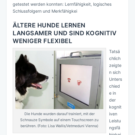
getestet werden konnten: Lernfähigkeit, logisches
Schlussfolgern und Merkfähigkei
ÄLTERE HUNDE LERNEN
LANGSAMER UND SIND KOGNITIV
WENIGER FLEXIBEL
Tatsä
chlich
zeigte
n sich
Unters
chied
e in
der
kognit
iven
Die Hunde wurden darauf trainiert, mit der
Schnauze Symbole auf einem Touchscreen zu
Leistu
berühren. (Foto: Lisa Wallis/Vetmeduni Vienna)
ngsfä
higkei