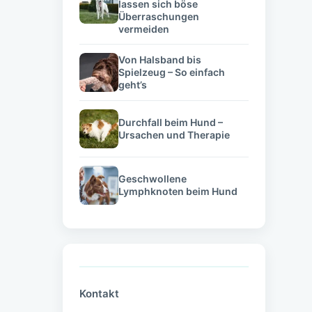
lassen sich böse
Überraschungen
vermeiden
Von Halsband bis
Spielzeug – So einfach
geht’s
Durchfall beim Hund –
Ursachen und Therapie
Geschwollene
Lymphknoten beim Hund
Kontakt