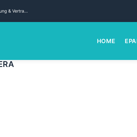
ng & Vertra...
HOME
EPA
ERA