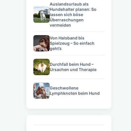
Auslandsurlaub als
Hundehalter planen: So
lassen sich böse
Überraschungen
vermeiden
Von Halsband bis
Spielzeug – So einfach
geht’s
Durchfall beim Hund –
Ursachen und Therapie
Geschwollene
Lymphknoten beim Hund