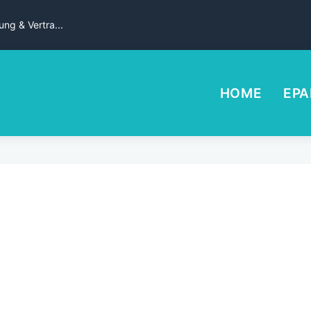
ng & Vertra...
HOME
EPA