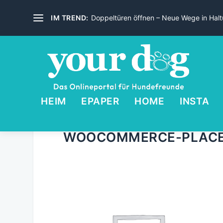
IM TREND:
Doppeltüren öffnen – Neue Wege in Haltu
HEIM
EPAPER
HOME
INSTA
WOOCOMMERCE-PLAC