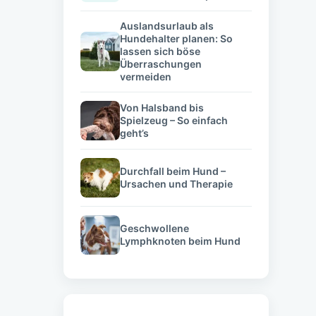
Auslandsurlaub als
Hundehalter planen: So
lassen sich böse
Überraschungen
vermeiden
Von Halsband bis
Spielzeug – So einfach
geht’s
Durchfall beim Hund –
Ursachen und Therapie
Geschwollene
Lymphknoten beim Hund