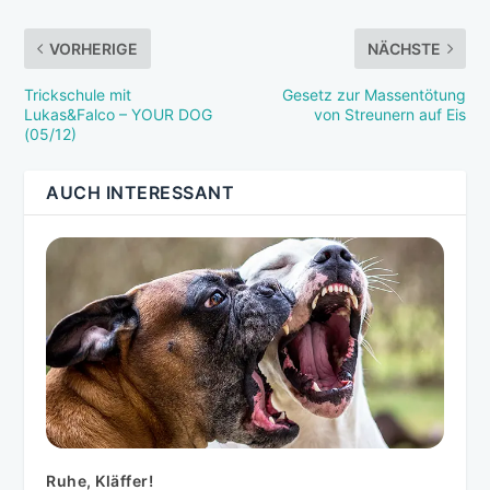
VORHERIGE
NÄCHSTE
Trickschule mit
Gesetz zur Massentötung
Lukas&Falco – YOUR DOG
von Streunern auf Eis
(05/12)
AUCH INTERESSANT
Ruhe, Kläffer!