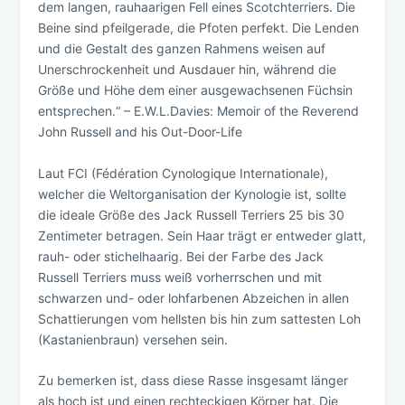
dem langen, rauhaarigen Fell eines Scotchterriers. Die
Beine sind pfeilgerade, die Pfoten perfekt. Die Lenden
und die Gestalt des ganzen Rahmens weisen auf
Unerschrockenheit und Ausdauer hin, während die
Größe und Höhe dem einer ausgewachsenen Füchsin
entsprechen.“ – E.W.L.Davies: Memoir of the Reverend
John Russell and his Out-Door-Life
Laut FCI (Fédération Cynologique Internationale),
welcher die Weltorganisation der Kynologie ist, sollte
die ideale Größe des Jack Russell Terriers 25 bis 30
Zentimeter betragen. Sein Haar trägt er entweder glatt,
rauh- oder stichelhaarig. Bei der Farbe des Jack
Russell Terriers muss weiß vorherrschen und mit
schwarzen und- oder lohfarbenen Abzeichen in allen
Schattierungen vom hellsten bis hin zum sattesten Loh
(Kastanienbraun) versehen sein.
Zu bemerken ist, dass diese Rasse insgesamt länger
als hoch ist und einen rechteckigen Körper hat. Die