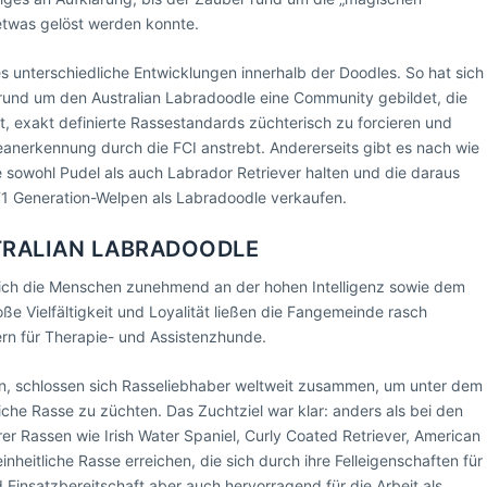
twas gelöst werden konnte.
es unterschiedliche Entwicklungen innerhalb der Doodles. So hat sich
 rund um den Australian Labradoodle eine Community gebildet, die
gt, exakt definierte Rassestandards züchterisch zu forcieren und
eanerkennung durch die FCI anstrebt. Andererseits gibt es nach wie
e sowohl Pudel als auch Labrador Retriever halten und die daraus
1 Generation-Welpen als Labradoodle verkaufen.
TRALIAN LABRADOODLE
sich die Menschen zunehmend an der hohen Intelligenz sowie dem
 Vielfältigkeit und Loyalität ließen die Fangemeinde rasch
ern für Therapie- und Assistenzhunde.
rn, schlossen sich Rasseliebhaber weltweit zusammen, um unter dem
che Rasse zu züchten. Das Zuchtziel war klar: anders als bei den
er Rassen wie Irish Water Spaniel, Curly Coated Retriever, American
nheitliche Rasse erreichen, die sich durch ihre Felleigenschaften für
nd Einsatzbereitschaft aber auch hervorragend für die Arbeit als