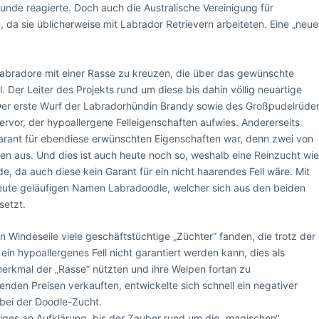
Hunde reagierte. Doch auch die Australische Vereinigung für
, da sie üblicherweise mit Labrador Retrievern arbeiteten. Eine „neue
Labradore mit einer Rasse zu kreuzen, die über das gewünschte
 Der Leiter des Projekts rund um diese bis dahin völlig neuartige
 Der erste Wurf der Labradorhündin Brandy sowie des Großpudelrüde
ervor, der hypoallergene Felleigenschaften aufwies. Andererseits
Garant für ebendiese erwünschten Eigenschaften war, denn zwei von
nen aus. Und dies ist auch heute noch so, weshalb eine Reinzucht wi
, da auch diese kein Garant für ein nicht haarendes Fell wäre. Mit
eute geläufigen Namen Labradoodle, welcher sich aus den beiden
etzt.
 Windeseile viele geschäftstüchtige „Züchter“ fanden, die trotz der
ein hypoallergenes Fell nicht garantiert werden kann, dies als
merkmal der „Rasse“ nützten und ihre Welpen fortan zu
nden Preisen verkauften, entwickelte sich schnell ein negativer
ei der Doodle-Zucht.
niges an Aufklärung, bis der Zauber rund um die „magischen“