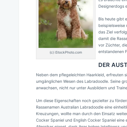
Designerdogs e
Bis heute gibt 
beispielsweise
das Ziel verfol
damit die Rass
vor Züchter, di
entstandenen F
(c) iStockPhoto.com
DER AUS
Neben dem pflegeleichten Haarkleid, erfreuten 
umgänglichen Wesen des Labradoodle. Seine große
anwachsen, nicht nur unter Ausbildern und Train
Um diese Eigenschaften noch gezielter zu förde
Rassenamen Australian Labradoodle eine einheitli
Kreuzungen, wollte man durch den Einsatz weiter
Cocker Spaniel und English Cocker Spaniel eine ei
Allergiker eignet, dank ihrer hohen Intelligenz u