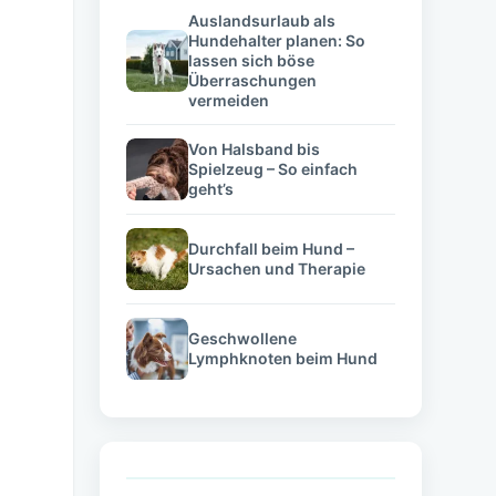
Auslandsurlaub als
Hundehalter planen: So
lassen sich böse
Überraschungen
vermeiden
Von Halsband bis
Spielzeug – So einfach
geht’s
Durchfall beim Hund –
Ursachen und Therapie
Geschwollene
Lymphknoten beim Hund