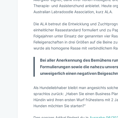
Therapie- und Assistenzhund anbietet. Heute org
Australian Labradoodle Association, kurz ALA.
Die ALA betreut die Entwicklung und Zuchtprogr
einheitlicher Rassestandard formuliert und zu Pa
Folgejahren unter Einsatz der genannten vier Ras
Felleigenschaften in drei Größen auf die Beine z
wurde als homogene Rasse mit verbindlichem Ras
Bei aller Anerkennung des Bemühens rund
Formulierungen sowie die nahezu unver
unweigerlich einen negativen Beigesch
Als Hundeliebhaber bleibt man angesichts solche
sprachlos zurück: „Haben Sie einen Business Pla
Hündin wird ihren ersten Wurf frühestens mit 2 J
Hunden möchten Sie starten?“
Den ganzen Artikel findest du in
Ausgabe 06/20