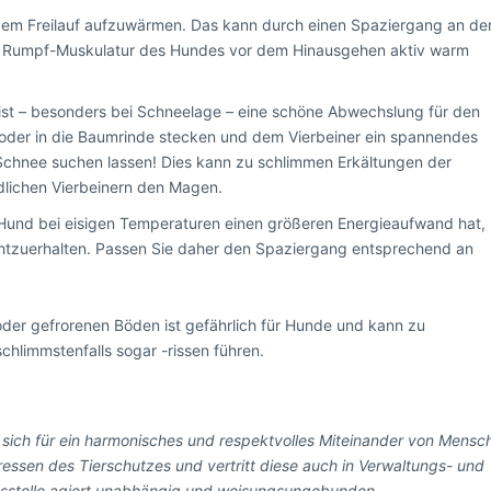
r dem Freilauf aufzuwärmen. Das kann durch einen Spaziergang an de
nd Rumpf-Muskulatur des Hundes vor dem Hinausgehen aktiv warm
 ist – besonders bei Schneelage – eine schöne Abwechslung für den
oder in die Baumrinde stecken und dem Vierbeiner ein spannendes
 Schnee suchen lassen! Dies kann zu schlimmen Erkältungen der
dlichen Vierbeinern den Magen.
 Hund bei eisigen Temperaturen einen größeren Energieaufwand hat,
chtzuerhalten. Passen Sie daher den Spaziergang entsprechend an
oder gefrorenen Böden ist gefährlich für Hunde und kann zu
hlimmstenfalls sogar -rissen führen.
 sich für ein harmonisches und respektvolles Miteinander von Mensc
teressen des Tierschutzes und vertritt diese auch in Verwaltungs- und
dsstelle agiert unabhängig und weisungsungebunden.