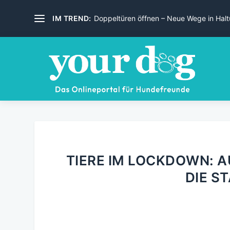
IM TREND:
Doppeltüren öffnen – Neue Wege in Haltu
TIERE IM LOCKDOWN: A
DIE S