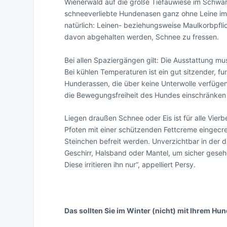
Wienerwald auf die große Tiefauwiese im Schwar
schneeverliebte Hundenasen ganz ohne Leine im g
natürlich: Leinen- beziehungsweise Maulkorbpfl
davon abgehalten werden, Schnee zu fressen.
Bei allen Spaziergängen gilt: Die Ausstattung m
Bei kühlen Temperaturen ist ein gut sitzender, fun
Hunderassen, die über keine Unterwolle verfüge
die Bewegungsfreiheit des Hundes einschränken 
Liegen draußen Schnee oder Eis ist für alle Vierb
Pfoten mit einer schützenden Fettcreme eingecr
Steinchen befreit werden. Unverzichtbar in der du
Geschirr, Halsband oder Mantel, um sicher geseh
Diese irritieren ihn nur“, appelliert Persy.
Das sollten Sie im Winter (nicht) mit Ihrem Hun