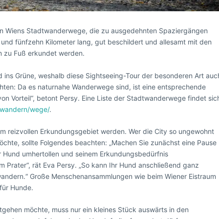
ren Wiens Stadtwanderwege, die zu ausgedehnten Spaziergängen
 und fünfzehn Kilometer lang, gut beschildert und allesamt mit den
en zu Fuß erkundet werden.
ins Grüne, weshalb diese Sightseeing-Tour der besonderen Art auc
beachten: Da es naturnahe Wanderwege sind, ist eine entsprechende
 von Vorteil“, betont Persy. Eine Liste der Stadtwanderwege findet sic
t/wandern/wege/
.
m reizvollen Erkundungsgebiet werden. Wer die City so ungewohnt
chte, sollte Folgendes beachten: „Machen Sie zunächst eine Pause
hr Hund umhertollen und seinem Erkundungsbedürfnis
 Prater“, rät Eva Persy. „So kann Ihr Hund anschließend ganz
y wandern.“ Große Menschenansammlungen wie beim Wiener Eistraum
für Hunde.
gehen möchte, muss nur ein kleines Stück auswärts in den