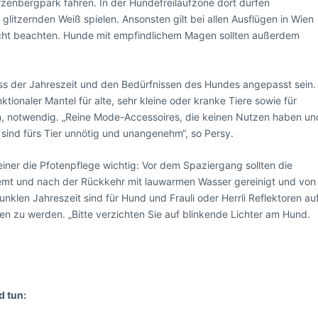
zenbergpark fahren. In der Hundefreilaufzone dort dürfen
litzernden Weiß spielen. Ansonsten gilt bei allen Ausflügen in Wien
icht beachten. Hunde mit empfindlichem Magen sollten außerdem
uss der Jahreszeit und den Bedürfnissen des Hundes angepasst sein.
ktionaler Mantel für alte, sehr kleine oder kranke Tiere sowie für
n, notwendig. „Reine Mode-Accessoires, die keinen Nutzen haben un
sind fürs Tier unnötig und unangenehm“, so Persy.
einer die Pfotenpflege wichtig: Vor dem Spaziergang sollten die
emt und nach der Rückkehr mit lauwarmen Wasser gereinigt und von
nklen Jahreszeit sind für Hund und Frauli oder Herrli Reflektoren au
en zu werden. „Bitte verzichten Sie auf blinkende Lichter am Hund.
d tun: