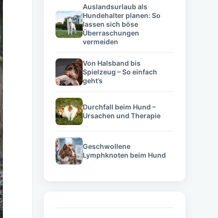
Auslandsurlaub als
Hundehalter planen: So
lassen sich böse
Überraschungen
vermeiden
Von Halsband bis
Spielzeug – So einfach
geht’s
Durchfall beim Hund –
Ursachen und Therapie
Geschwollene
Lymphknoten beim Hund