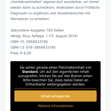
„Hundekrankheiten“ eigenet sich wunderbar, um immer
wieder darin zu schmökern, Anekdoten durch Fröhlichs
Diagnosen zu ergänzen und Hundemenschen mit
Wortwitzen zu erheitern.
Gebundene Ausgabe:
100 Seiten
Verlag:
Riva; Auflage: 1 (15. August 2014)
ISBN-10:
3868833196
ISBN-13:
978-3868833195
Preis:
€ 8,99
Sie sehen gerade einen Platzhalterinhalt von
Standard
. Um auf den eigentlichen Inhalt
zuzugreifen, klicken Sie auf den Button unten.
Bitte beachten Sie, dass dabei Daten an
Drittanbieter weitergegeben werden.
Inhalt entsperren
Weitere Informationen