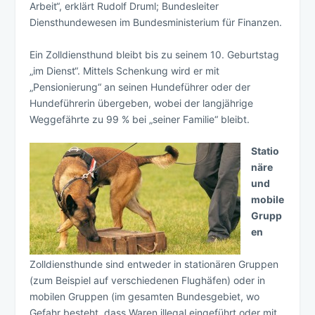
Arbeit“, erklärt Rudolf Druml; Bundesleiter
Diensthundewesen im Bundesministerium für Finanzen.
Ein Zolldiensthund bleibt bis zu seinem 10. Geburtstag
„im Dienst“. Mittels Schenkung wird er mit
„Pensionierung“ an seinen Hundeführer oder der
Hundeführerin übergeben, wobei der langjährige
Weggefährte zu 99 % bei „seiner Familie“ bleibt.
Statio
näre
und
mobile
Grupp
en
Zolldiensthunde sind entweder in stationären Gruppen
(zum Beispiel auf verschiedenen Flughäfen) oder in
mobilen Gruppen (im gesamten Bundesgebiet, wo
Gefahr besteht, dass Waren illegal eingeführt oder mit